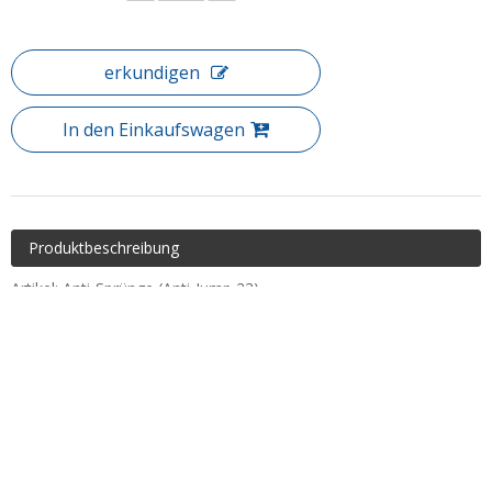
erkundigen
In den Einkaufswagen
Produktbeschreibung
Artikel: Anti-Sprünge (Anti-Jump 23)
Materialqualität: 304 #
Vorherige:
Nächste:
Anti-Sprünge