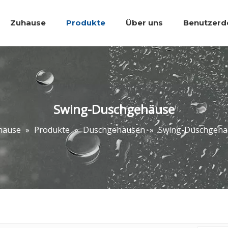
Zuhause
Produkte
Über uns
Benutzerde
Bäder Accessoires.
Wanne Dusche 
Swing-Duschgehäuse
hause
»
Produkte
»
Duschgehäusen
»
Swing-Duschgehä