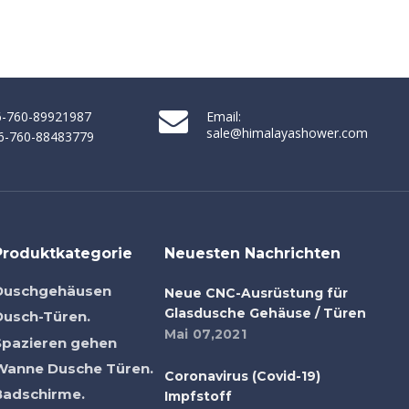
Duschkabinengehäuse (He-419)
86-760-89921987
Email:
sale@himalayashower.com
86-760-88483779
Produktkategorie
Neuesten Nachrichten
Duschgehäusen
Neue CNC-Ausrüstung für
Glasdusche Gehäuse / Türen
Dusch-Türen.
Mai 07,2021
Spazieren gehen
Wanne Dusche Türen.
Coronavirus (Covid-19)
Badschirme.
Impfstoff