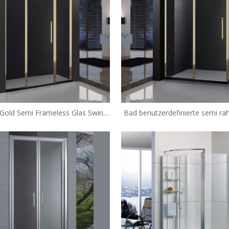
Gold Semi Frameless Glas Swing
Bad benutzerdefinierte semi r
usche Gehäuse (GD-P31)
Glas-Swing-Duschkabinen (F