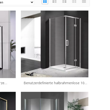
rze
Benutzerdefinierte halbrahmenlose 10-
ng-
mm-Glas-Swing-Duschkabinen (A6)