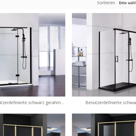
Sortieren
tzerdefinierte schwarz gerahmte
Benutzerdefinierte schwa
wing-Duschkabinengehäuse (A6)
halbrahmenlose Glas-Swi
Duschkabinen (A6)