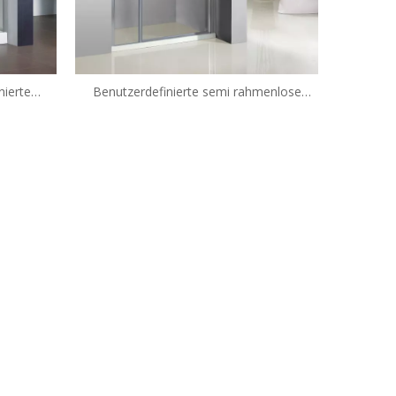
ierte
Benutzerdefinierte semi rahmenlose
kabinen
Gleitglas Swing-Duschkabinengehäuse
(He-422)