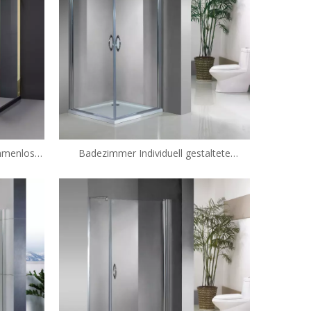
ahmenlose
Badezimmer Individuell gestaltete
C-L31)
rahmenlose Glas Swing-Duschhäuser (He-
129)