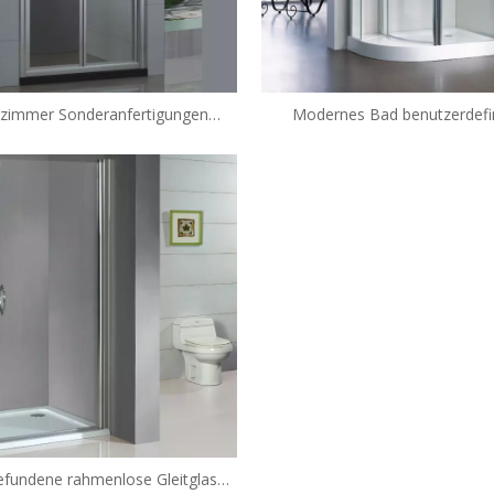
zimmer Sonderanfertigungen
Modernes Bad benutzerdefin
e Glas Swing-Duschkabinen (HL-
rahmenlose Glas-Swing-Dusch
SL900)
(TL-CE900)
fundene rahmenlose Gleitglas