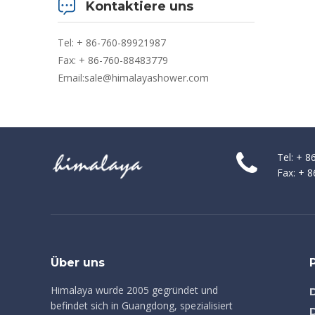
Kontaktiere uns
Tel: + 86-760-89921987
Fax: + 86-760-88483779
Email:
sale@himalayashower.com
Tel: + 
Fax: + 
Über uns
Himalaya wurde 2005 gegründet und
befindet sich in Guangdong, spezialisiert