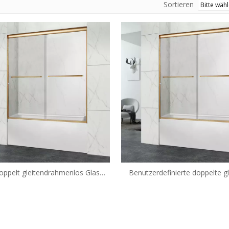
Sortieren
oppelt gleitendrahmenlos Glas
Benutzerdefinierte doppelte g
s Badewannentüren (HX421-A)
rahmenlose Glasbypass
Badewannentüren (HA-42