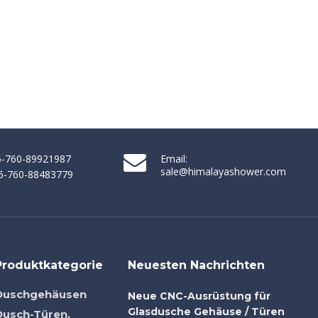
86-760-89921987
Email:
sale@himalayashower.com
86-760-88483779
Produktkategorie
Neuesten Nachrichten
Duschgehäusen
Neue CNC-Ausrüstung für
Glasdusche Gehäuse / Türen
Dusch-Türen.