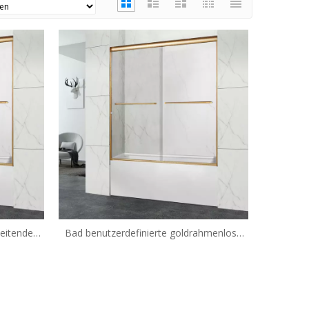
leitende
Bad benutzerdefinierte goldrahmenlose
-
Glas Bypass Badewannentüren (HA-420A)
0A)