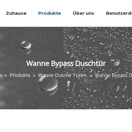
Zuhause
Produkte
Über uns
Benutzerde
Bäder Accessoires.
Wanne Dusche 
Wanne Bypass Duschtür
e
»
Produkte
»
Wanne Dusche Türen.
»
Wanne Bypass D