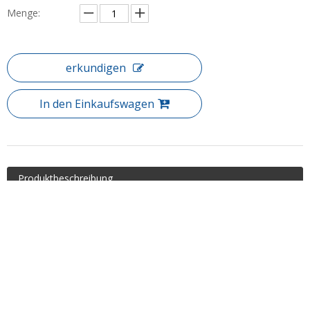
Menge:
erkundigen
In den Einkaufswagen
Produktbeschreibung
Artikel: Badezimmer Custom Clean Clean Glass Pentagon
Duschgehäuse (WA-DP090)
Die Pentagon-Duschkabine ist stilvoll für Ihr modernes
Badezimmer gestaltet und ideal für Eckduschen. Koppeln Sie
einfach das Pentagon-Panel mit einer zweifachen Tür- oder
Schwenktür, um den Look abzuschließen.
Standardgröße :