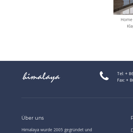
Home Neo Winkel Klarglas
H
Klapptüren (KS-A31)
1
Tel: + 
Fax: + 
Über uns
Himalaya wurde 2005 gegründet und