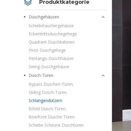
Produktkategorie
Duschgehäusen
Schiebetauchergehäuse
Eckeintrittsduschegehege
Quadrant-Duschkabinen
Pivot-Duschgehege
Pentango-Duschhäuser.
Swing-Duschgehäuse
Dusch-Türen.
Bypass Duschen-Türen.
Sliding Dusch-Türen.
Schlangendutzern
Bifold Dusch-Türen.
Bowfront Dusche Türen.
Schiebe Scheune Duschtüren