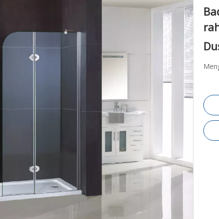
Ba
ra
Du
Meng