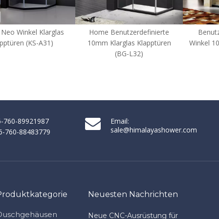
ome Benutzerdefinierte
Benutzerdefinierte NEO-
Cus
0mm Klarglas Klapptüren
Winkel 10mm Glas Klapptüren
(BG-L32)
(BG-A31-A)
86-760-89921987
Email:
sale@himalayashower.com
86-760-88483779
Produktkategorie
Neuesten Nachrichten
Duschgehäusen
Neue CNC-Ausrüstung für