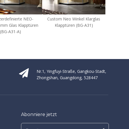
tom Neo Winkel Klarglas
Hotelrahmenlose schwingende
Klapptüren (BG-A31)
geschwungene
rah
Glasschnecken-Dusch-Türen
Glas-
(HK2282)
Nr.1, Yingfuyi-Straße, Gangkou-Stadt,
Zhongshan, Guangdong, 528447
Abonniere jetzt