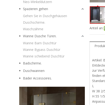
Neo-Winkeldutzern
Spazieren gehen
Gehen Sie in Duschgehäusen
Duschschirme.
Anteil an:
Waschzähme
Wanne Dusche Türen.
Wanne Barn Duschtür
Produk
Wanne Bypass Duschtür
Wanne schiebend Duschtür
Artikel:
Badschirme.
Entdecke
zur Verf
Duschwannen
finden e
Bäder Accessoires.
Standar
L
W 38 2/5
H 55 1/5
Anpassu