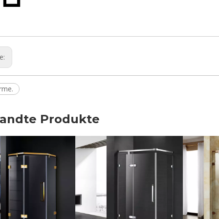
ge:
rme.
andte Produkte