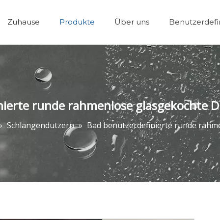
Zuhause
Produkte
Über uns
Benutzerdefi
Wanne Dusche Tü
nierte runde rahmenlose glasgekochte D
»
Schlangendutzern
»
Bad benutzerdefinierte runde rahm