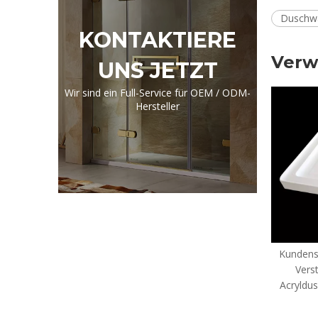
Duschw
KONTAKTIERE
Verw
UNS JETZT
Wir sind ein Full-Service für OEM / ODM-
Hersteller
Kundenspezifische Du
Verstärkte quadrat
Acryldusche-Fächer (
F)