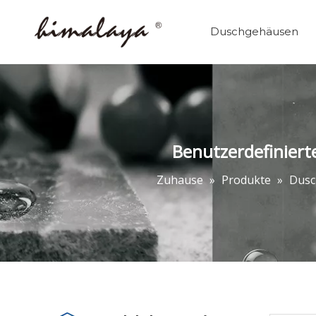
Duschgehäusen
Benutzerdefinier
Zuhause
»
Produkte
»
Dus