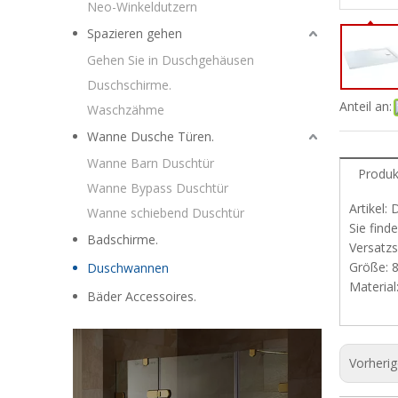
Neo-Winkeldutzern
Spazieren gehen
Gehen Sie in Duschgehäusen
Duschschirme.
Anteil an:
Waschzähme
Wanne Dusche Türen.
Wanne Barn Duschtür
Produk
Wanne Bypass Duschtür
Artikel:
Wanne schiebend Duschtür
Sie find
Badschirme.
Versatz
Größe: 
Duschwannen
Material
Bäder Accessoires.
Vorheri