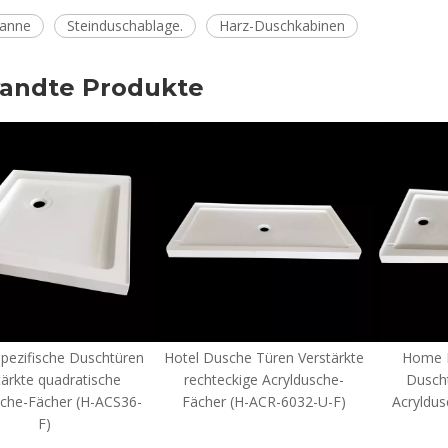
anne
Steinduschablage.
Harz-Duschkabinen
andte Produkte
schtüren
Hotel Dusche Türen Verstärkte
Home Benutzerdefini
ische
rechteckige Acryldusche-
Duschtüren Rechtec
H-ACS36-
Fächer (H-ACR-6032-U-F)
Acryldusche-Fächer (H
6036-R-F)