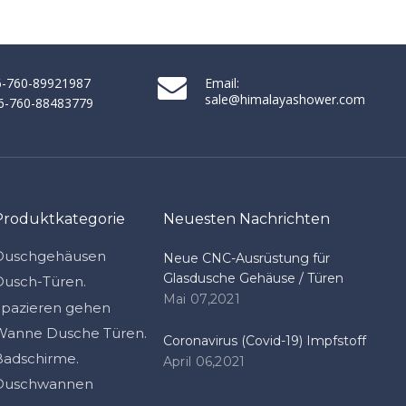
86-760-89921987
Email:
sale@himalayashower.com
86-760-88483779
Produktkategorie
Neuesten Nachrichten
Duschgehäusen
Neue CNC-Ausrüstung für
Glasdusche Gehäuse / Türen
Dusch-Türen.
Mai 07,2021
Spazieren gehen
Wanne Dusche Türen.
Coronavirus (Covid-19) Impfstoff
Badschirme.
April 06,2021
Duschwannen