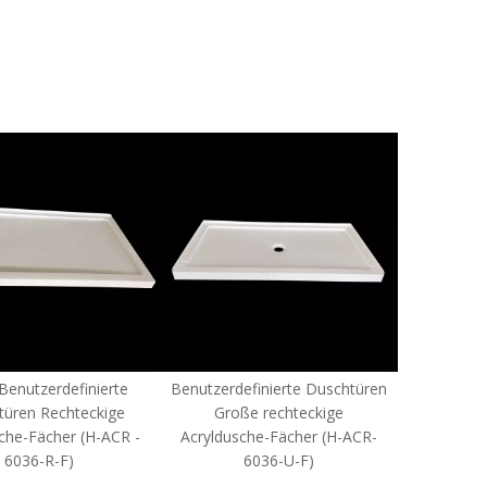
erte
Benutzerdefinierte Duschtüren
Kundenspezifische
kige
Große rechteckige
Duschgehege Groß
-ACR -
Acryldusche-Fächer (H-ACR-
rechteckige Acryldusc
6036-U-F)
Fächer (H-ACR-4836-