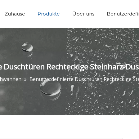
Zuhause
Produkte
Über uns
Benutzerdefi
Wanne Dusche Tü
te Duschtüren Rechteckige Steinharz-Du
chwannen
»
Benutzerdefinierte Duschtüren Rechteckige S