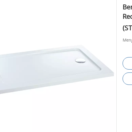
Be
Re
(S
Meng