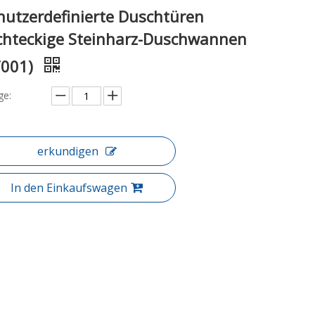
nutzerdefinierte Duschtüren
chteckige Steinharz-Duschwannen
T001)
e:
erkundigen
In den Einkaufswagen