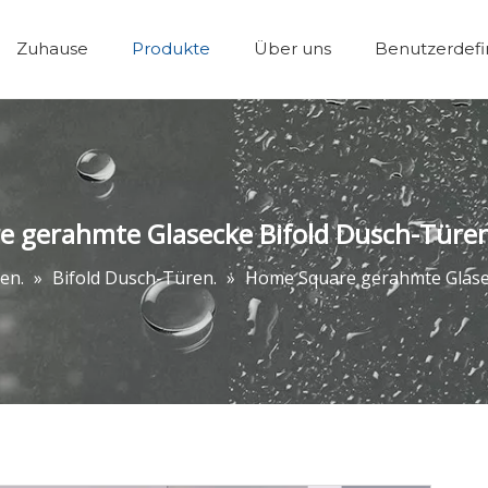
Zuhause
Produkte
Über uns
Benutzerdefi
Wanne Dusche Tü
 gerahmte Glasecke Bifold Dusch-Türe
en.
»
Bifold Dusch-Türen.
»
Home Square gerahmte Glase