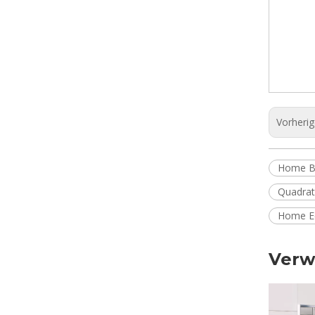
Vorheri
Home Bi
Quadrat
Home Ec
Verw