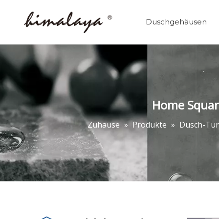
Duschgehäusen
Home Square
Zuhause
»
Produkte
»
Dusch-Tür