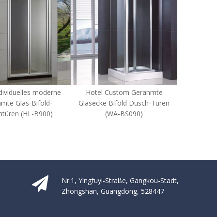
otel Custom Gerahmte
Hotel Individuelles
Ho
secke Bifold Dusch-Türen
Badezimmer Glasecke Bifold
Bade
(WA-BS090)
Duschtüren (WS-IB090)
D
Nr.1, Yingfuyi-Straße, Gangkou-Stadt,
Zhongshan, Guangdong, 528447