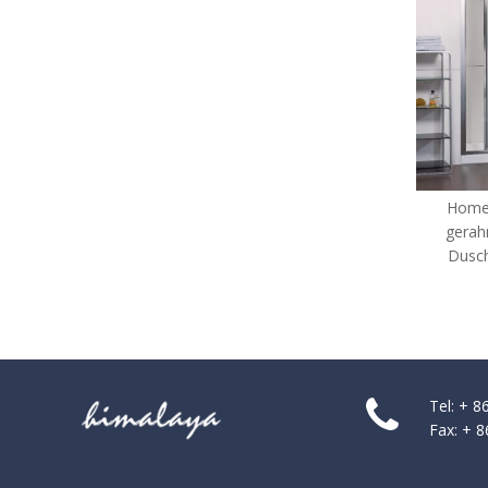
Home Benutzerdefinierte
H
gerahmte Glasecke Bifold
G
Dusch-Türen (WA-IB090)
Tel: + 
Fax: + 