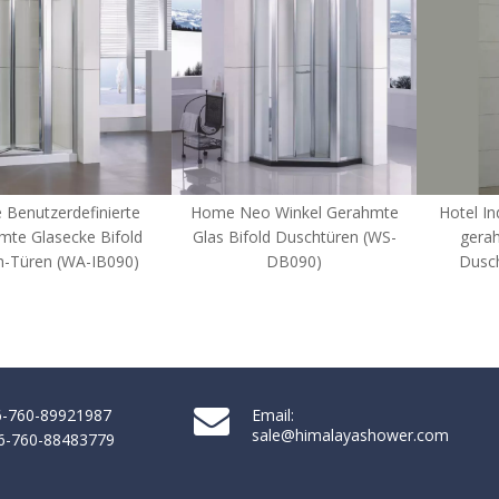
ome Neo Winkel Gerahmte
Hotel Individuelles moderne
H
las Bifold Duschtüren (WS-
gerahmte Glas-Bifold-
Gla
DB090)
Duschtüren (HL-B900)
86-760-89921987
Email:
sale@himalayashower.com
86-760-88483779