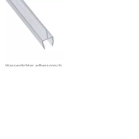
Wasserdichter adhersonischer
Streifen u
Tel: + 86-760-89921987
Fax: + 86-760-88483779