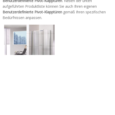
Benutzerdefinierte Pivot-Klapptüren
. Neben der unten
aufgeführten Produktliste können Sie auch Ihren eigenen
Benutzerdefinierte Pivot-Klapptüren
gemäß Ihren spezifischen
Bedürfnissen anpassen.
Benutzerdefinierte
Badezimmer-Pivot-Glas-
Türen, die angelenkte Dusch-
Türen (JB-S090)
Tel: + 86-760-89921987
Fax: + 86-760-88483779