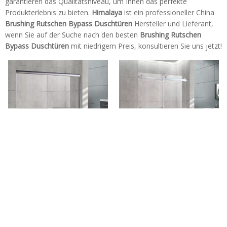
garantieren das Qualitätsniveau, um Ihnen das perfekte
Produkterlebnis zu bieten.
Himalaya
ist ein professioneller China
Brushing Rutschen Bypass Duschtüren
Hersteller und Lieferant,
wenn Sie auf der Suche nach den besten
Brushing Rutschen
Bypass Duschtüren
mit niedrigem Preis, konsultieren Sie uns jetzt!
Pinseled Nickel Easy Clean
Gebürstete Nickel-Scheunen-
Sliding Bypass Duschtüren
Stil-Gleitbypspass-Dusch-
(HA420E-BN)
Türen (HX421-NI)
Tel: + 86-760-89921987
Fax: + 86-760-88483779