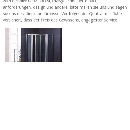
zum beispiel: OEM, ODM, maßgeschneiderte nach
anforderungen, design und andere, bitte mailen sie uns und sagen
sie uns detaillierte bedürfnisse. Wir folgen der Qualität der Ruhe
versichert, dass der Preis des Gewissens, engagierter Service.
Europäische gerahmte Glas-
Bifold Neo-Winkel-Dusch-
Türen (WA-DB090)
Tel: + 86-760-89921987
Fax: + 86-760-88483779