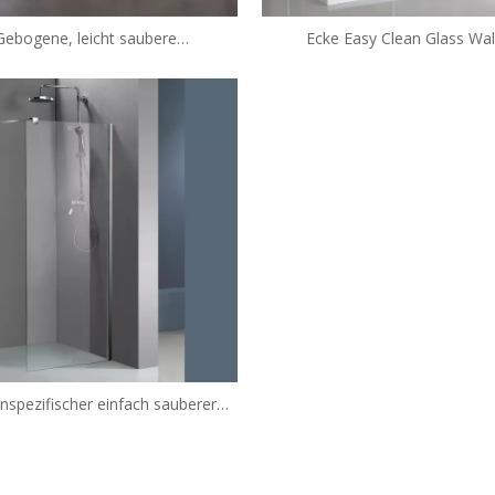
Gebogene, leicht saubere
Ecke Easy Clean Glass Wal
ziergänge in Duschgehäusen (TL-
Duschgehäusen (HM-138
LWS1000 + TL-LWSP080)
spezifischer einfach sauberer
ziergang in Duschgehäusen (HM-
1182)