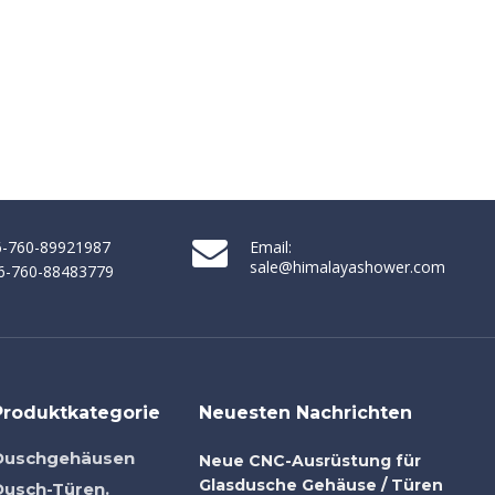
86-760-89921987
Email:
sale@himalayashower.com
86-760-88483779
Produktkategorie
Neuesten Nachrichten
Duschgehäusen
Neue CNC-Ausrüstung für
Glasdusche Gehäuse / Türen
Dusch-Türen.