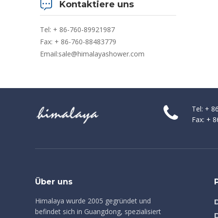
Kontaktiere uns
Tel: + 86-760-89921987
Fax: + 86-760-88483779
Email:
sale@himalayashower.com
Tel: + 
Fax: + 
Über uns
Himalaya wurde 2005 gegründet und
befindet sich in Guangdong, spezialisiert