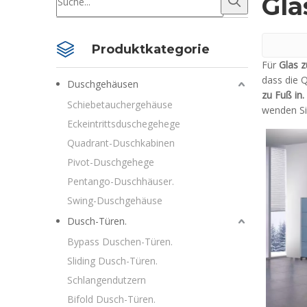
Gla
Produktkategorie
Für
Glas z
dass die Q
Duschgehäusen
zu Fuß in.
Schiebetauchergehäuse
wenden Sie
Eckeintrittsduschegehege
Quadrant-Duschkabinen
Pivot-Duschgehege
Pentango-Duschhäuser.
Swing-Duschgehäuse
Dusch-Türen.
Bypass Duschen-Türen.
Sliding Dusch-Türen.
Schlangendutzern
Bifold Dusch-Türen.