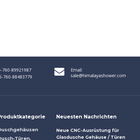
86-760-89921987
Email:
sale@himalayashower.com
86-760-88483779
Produktkategorie
Neuesten Nachrichten
Duschgehäusen
Neue CNC-Ausrüstung für
Glasdusche Gehäuse / Türen
Dusch-Türen.