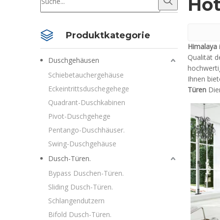
Hot
Produktkategorie
Himalaya
Qualität 
Duschgehäusen
hochwerti
Schiebetauchergehäuse
Ihnen biet
Eckeintrittsduschegehege
Türen
Dien
Quadrant-Duschkabinen
Pivot-Duschgehege
Pentango-Duschhäuser.
Swing-Duschgehäuse
Dusch-Türen.
Bypass Duschen-Türen.
Sliding Dusch-Türen.
Schlangendutzern
Bifold Dusch-Türen.