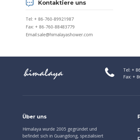
Kontaktiere uns
Tel: + 86-760-89921987
Fax: + 86-760-88483779
Email:
sale@himalayashower.com
Tel: + 
Fax: + 
Über uns
Himalaya wurde 2005 gegründet und
befindet sich in Guangdong, spezialisiert