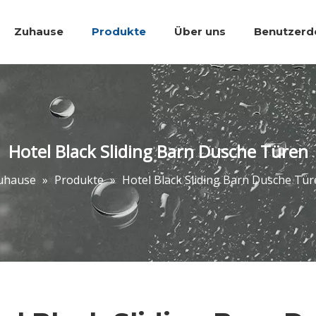
Zuhause
Produkte
Über uns
Benutzerde
Bäder Accessoires.
Wanne Dusche 
Hotel Black Sliding Barn Dusche Türen
uhause
»
Produkte
»
Hotel Black Sliding Barn Dusche Tür