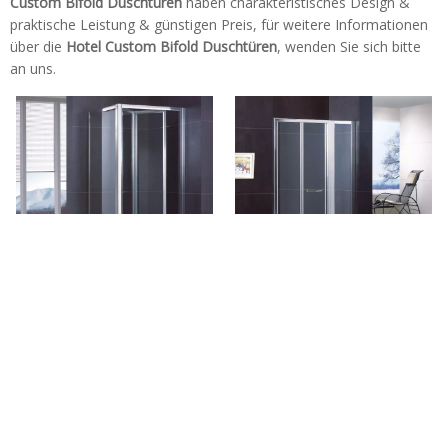
Custom Bifold Duschtüren
haben charakteristisches Design &
praktische Leistung & günstigen Preis, für weitere Informationen
über die
Hotel Custom Bifold Duschtüren
, wenden Sie sich bitte
an uns.
Hotel Custom Gerahmte
Hotel Individuelles
Glasecke Bifold Dusch-Türen
Badezimmer Glasecke Bifold
(WA-BS090)
Duschtüren (WS-IB090)
Tel: + 86-760-89921987
Fax: + 86-760-88483779