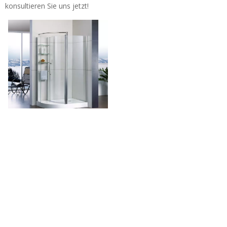
konsultieren Sie uns jetzt!
Modernes Bad
benutzerdefinierte
rahmenlose Glas-Swing-
Duschkabinen (TL-CE900)
Tel: + 86-760-89921987
Fax: + 86-760-88483779