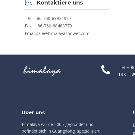
Kontaktiere uns
Tel: + 86-760-89921987
Fax: + 86-760-88483779
Email:
sale@himalayashower.com
Tel: + 
Fax: + 
Über uns
Himalaya wurde 2005 gegründet und
befindet sich in Guangdong, spezialisiert