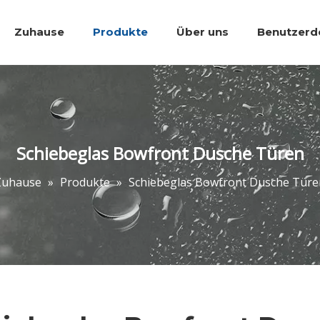
Zuhause
Produkte
Über uns
Benutzerde
Bäder Accessoires.
Wanne Dusche 
Schiebeglas Bowfront Dusche Türen
Zuhause
»
Produkte
»
Schiebeglas Bowfront Dusche Türe