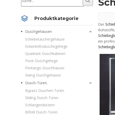
Sch
Produktkategorie
Der
Schie
Rohstoffe
Duschgehäusen
Schiebegl
Schiebetauchergehäuse
ein profes
Eckeintrittsduschegehege
Schiebegl
Quadrant-Duschkabinen
Pivot-Duschgehege
Pentango-Duschhäuser.
Swing-Duschgehäuse
Dusch-Türen.
Bypass Duschen-Türen.
Sliding Dusch-Türen.
Schlangendutzern
Bifold Dusch-Türen.