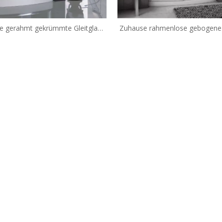
e gerahmt gekrümmte Gleitglas
Zuhause rahmenlose gebogene 
ont Dusch-Türen (QA-BF1200)
Bowfront Dusche Türen (H