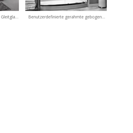
Gleitglas
Benutzerdefinierte gerahmte gebogene
C-BF)
Gleitglas-Bowfront Dusch-Duschen (QA-
BF)