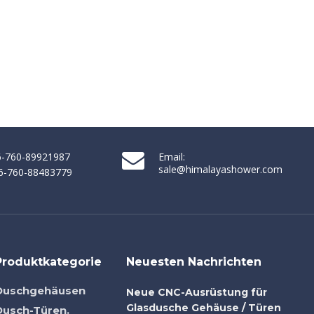
86-760-89921987
Email:
sale@himalayashower.com
86-760-88483779
Produktkategorie
Neuesten Nachrichten
Duschgehäusen
Neue CNC-Ausrüstung für
Glasdusche Gehäuse / Türen
Dusch-Türen.