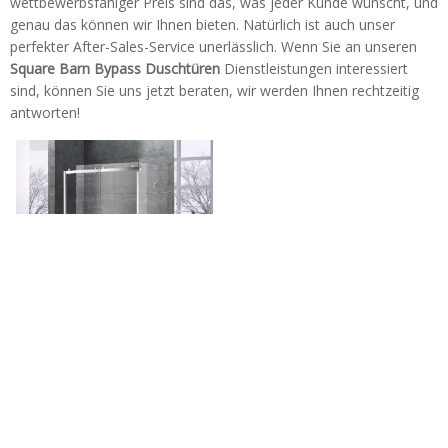
wettbewerbsfähiger Preis sind das, was jeder Kunde wünscht, und
genau das können wir Ihnen bieten. Natürlich ist auch unser
perfekter After-Sales-Service unerlässlich. Wenn Sie an unseren
Square Barn Bypass Duschtüren
Dienstleistungen interessiert
sind, können Sie uns jetzt beraten, wir werden Ihnen rechtzeitig
antworten!
Quadratische
kundenspezifische
Scheunenstil gleiten Bypass-
Tel: + 86-760-89921987
Dusch-Türen (HX421)
Fax: + 86-760-88483779