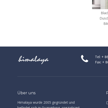
Black Badewanne Glas
Duschtüren Schiebebad-
Bildschirme (BS-90)
Tel: + 
Fax: + 
Über uns
Himalaya wurde 2005 gegründet und
befindet sich in Guangdong, spezialisiert