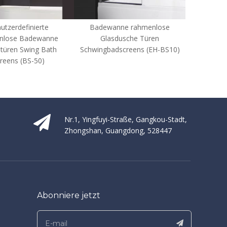
Badewanne rahmenlose
Benutzerdefinierte Glas-
Glasdusche Türen
Badewannen-Duschtüren
Schwingbadscreens (EH-BS10)
gekrümmte Badschirme (BS-
ARC)
Nr.1, Yingfuyi-Straße, Gangkou-Stadt,
Zhongshan, Guangdong, 528447
Abonniere jetzt