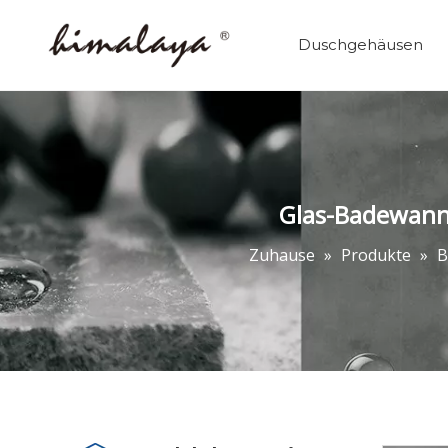
Duschgehäusen
Glas-Badewann
Zuhause
»
Produkte
»
B