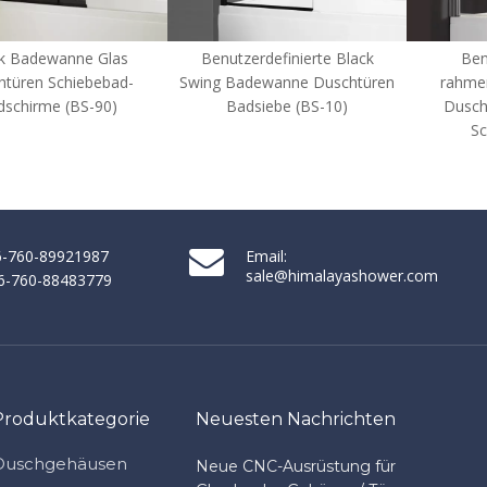
Benutzerdefinierte Black
Benutzerdefinierte
Swing Badewanne Duschtüren
rahmenlose Badewanne
Badsiebe (BS-10)
Duschtüren Swing Bath
Screens (BS-50)
86-760-89921987
Email:
sale@himalayashower.com
86-760-88483779
Produktkategorie
Neuesten Nachrichten
Duschgehäusen
Neue CNC-Ausrüstung für