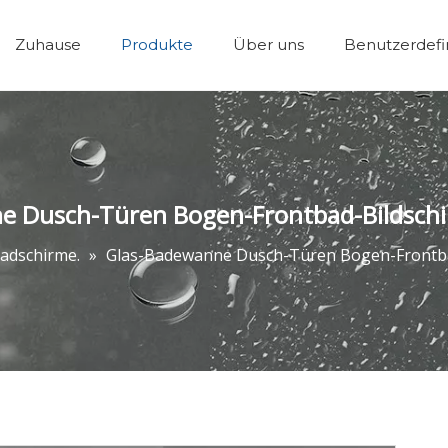
Zuhause
Produkte
Über uns
Benutzerdefi
Wanne Dusche Tü
e Dusch-Türen Bogen-Frontbad-Bildschi
adschirme.
»
Glas-Badewanne Dusch-Türen Bogen-Frontba