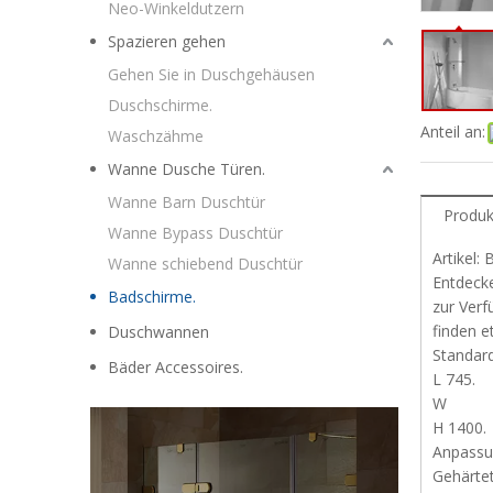
Neo-Winkeldutzern
Spazieren gehen
Gehen Sie in Duschgehäusen
Duschschirme.
Anteil an:
Waschzähme
Wanne Dusche Türen.
Wanne Barn Duschtür
Produk
Wanne Bypass Duschtür
Artikel:
Wanne schiebend Duschtür
Entdecke
Badschirme.
zur Verf
finden e
Duschwannen
Standar
Bäder Accessoires.
L 745.
W
H 1400.
Anpass
Gehärtet