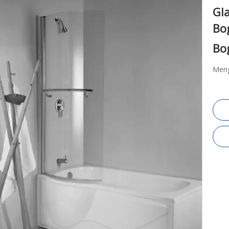
Gl
Bo
Bo
Meng