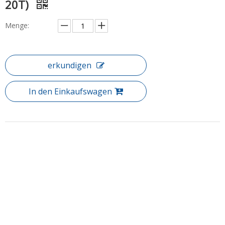
20T)
Menge:
erkundigen
In den Einkaufswagen
Produktbeschreibung
Artikel: Bathscreen (BS-20T)
Entdecken Sie ein umfangreiches Sortiment an Duschbadscreens
und Duschen, alle sorgfältig, um Sie luxuriöse Duscherfahrungen
zur Verfügung zu stellen. Egal, ob Sie eine vollständige
Renovierung planen oder nur eine Badezimmersuite ersetzen
möchten, Sie finden etwas Perfektes für Ihr Badezimmer.